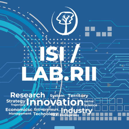
ISI /
LAB.RII